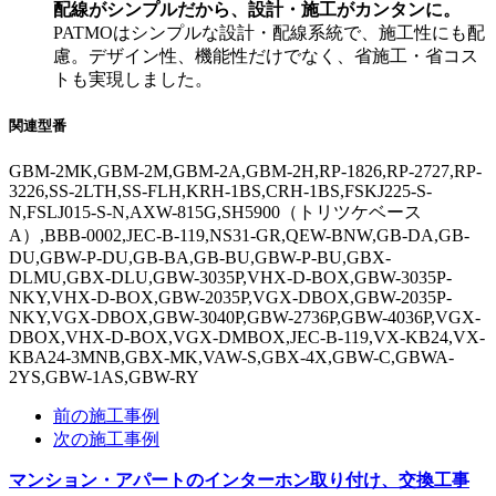
配線がシンプルだから、設計・施工がカンタンに。
PATMOはシンプルな設計・配線系統で、施工性にも配
慮。デザイン性、機能性だけでなく、省施工・省コス
トも実現しました。
関連型番
GBM-2MK,GBM-2M,GBM-2A,GBM-2H,RP-1826,RP-2727,RP-
3226,SS-2LTH,SS-FLH,KRH-1BS,CRH-1BS,FSKJ225-S-
N,FSLJ015-S-N,AXW-815G,SH5900（トリツケベース
A）,BBB-0002,JEC-B-119,NS31-GR,QEW-BNW,GB-DA,GB-
DU,GBW-P-DU,GB-BA,GB-BU,GBW-P-BU,GBX-
DLMU,GBX-DLU,GBW-3035P,VHX-D-BOX,GBW-3035P-
NKY,VHX-D-BOX,GBW-2035P,VGX-DBOX,GBW-2035P-
NKY,VGX-DBOX,GBW-3040P,GBW-2736P,GBW-4036P,VGX-
DBOX,VHX-D-BOX,VGX-DMBOX,JEC-B-119,VX-KB24,VX-
KBA24-3MNB,GBX-MK,VAW-S,GBX-4X,GBW-C,GBWA-
2YS,GBW-1AS,GBW-RY
前の施工事例
次の施工事例
マンション・アパートのインターホン取り付け、交換工事