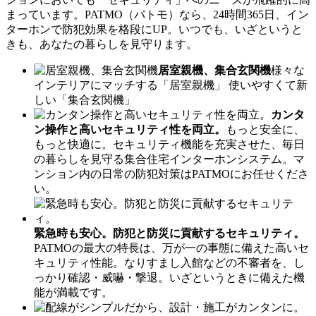
まっています。PATMO（パトモ）なら、24時間365日、イン
ターホンで防犯効果を格段にUP。いつでも、いざというと
きも、あなたの暮らしを見守ります。
居室親機、集合玄関機
様々な
インテリアにマッチする「居室親機」 使いやすくて新
しい「集合玄関機」
カンタ
ン操作と高いセキュリティ性を両立。
もっと安全に、
もっと快適に。セキュリティ機能を充実させた、毎日
の暮らしを見守る集合住宅インターホンシステム。マ
ンション内の日常の防犯対策はPATMOにお任せくださ
い。
緊急時も安心。防犯と防災に貢献するセキュリティ。
PATMOの最大の特長は、万が一の事態に備えた高いセ
キュリティ性能。なりすまし入館などの不審者を、し
っかり確認・威嚇・撃退。いざというときに備えた機
能が満載です。